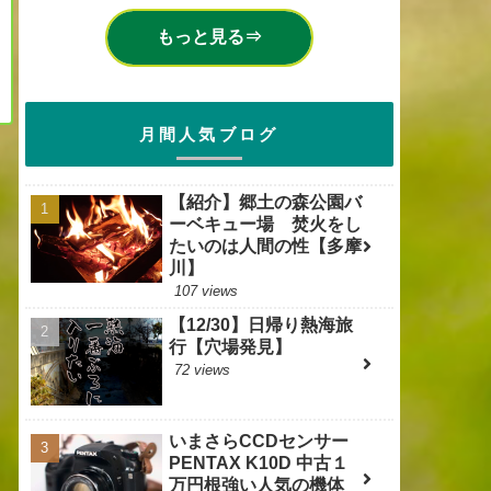
もっと見る⇒
月間人気ブログ
【紹介】郷土の森公園バ
ーベキュー場 焚火をし
たいのは人間の性【多摩
川】
107 views
【12/30】日帰り熱海旅
行【穴場発見】
72 views
いまさらCCDセンサー
PENTAX K10D 中古１
万円根強い人気の機体