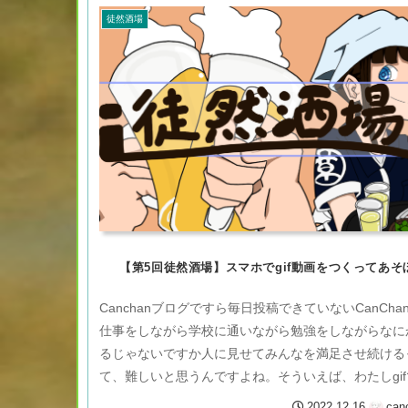
徒然酒場
【第5回徒然酒場】スマホでgif動画をつくってあそ
Canchanブログですら毎日投稿できていないCanCha
仕事をしながら学校に通いながら勉強をしながらなに
るじゃないですか人に見せてみんなを満足させ続ける
て、難しいと思うんですよね。そういえば、わたしgif
チャメチャに動いて...
2022.12.16
can