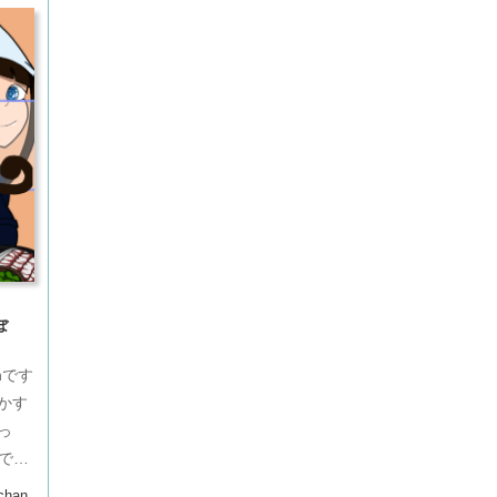
ぼ
nです
かす
っ
でハ
chan