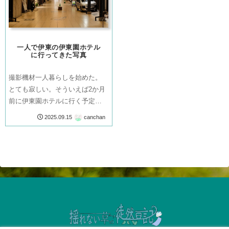
一人で伊東の伊東園ホテル
に行ってきた写真
撮影機材一人暮らしを始めた。
とても寂しい。そういえば2か月
前に伊東園ホテルに行く予定を
立てていた。それがちょうど一
canchan
2025.09.15
人暮らしを始めて一週間たって
時だった。行きの道筋途中駅か
ら望む海。こってりとした青に
息をのむ。気分もブルー。電車
に乗る前に、近...