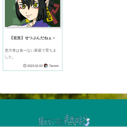
【近況】せつぶんだねぇ～
恵方巻は食べない家庭で育ちま
した。
Taromi
2023.02.03