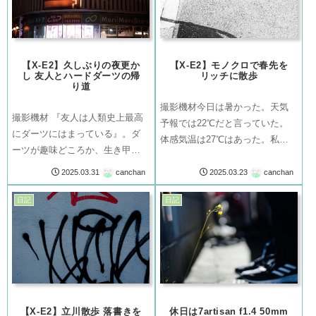
【X-E2】久しぶりの夜更か
【X-E2】モノクロで春先を
し 友人とハードダーツの帰
リッチに散歩
り道
撮影機材今日は暑かった。天気
撮影機材 『友人は人類史上最高
予報では22℃だと言っていた。
にダーツにはまっている』。ダ
体感気温は27℃はあった。私の
ーツが趣味どころか、生き甲斐
肌に滲む汗がそれを証明してい
にすら達しているのだ。これは
る。友人と近場の駅に集合して
canchan
canchan
2025.03.31
2025.03.23
自分のテクニックと集中力を研
ダーツをした。なかなかに上手
ぎ澄まし、如何なるストレスを
日記
日記
い友人だ。これで半年も歴がい
乗り越えた先にあるカタルシス
っていないとなれば、練習量の
を刷り込まれたからだ。幾度と
厚みが伺える...
快感を味わえば...
【X-E2】立川散歩 落書きを
休日は7artisan f1.4 50mm