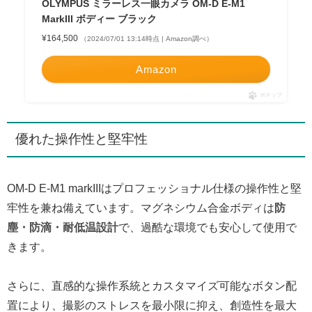
OLYMPUS ミラーレス一眼カメラ OM-D E-M1
MarkIII ボディー ブラック
¥164,500
（2024/07/01 13:14時点 | Amazon調べ）
Amazon
ポチップ
優れた操作性と堅牢性
OM-D E-M1 markIIIはプロフェッショナル仕様の操作性と堅
牢性を兼ね備えています。マグネシウム合金ボディは
防
塵・防滴・耐低温設計
で、過酷な環境でも安心して使用で
きます。
さらに、直感的な操作系統とカスタマイズ可能なボタン配
置により、撮影のストレスを最小限に抑え、創造性を最大