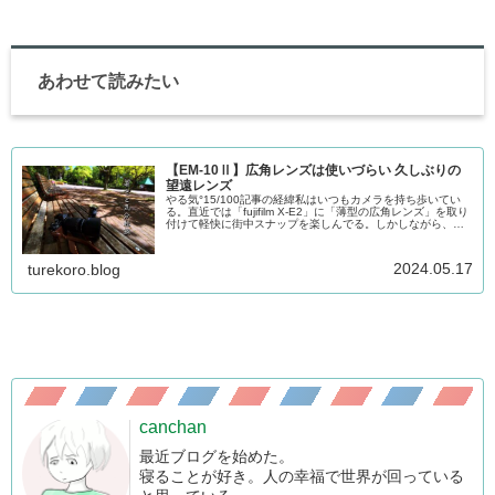
あわせて読みたい
【EM-10Ⅱ】広角レンズは使いづらい 久しぶりの
望遠レンズ
やる気°15/100記事の経緯私はいつもカメラを持ち歩いてい
る。直近では「fujifilm X-E2」に「薄型の広角レンズ」を取り
付けて軽快に街中スナップを楽しんでる。しかしながら、私
的にしっくりくる写真はなかなかやってこない。私の腕は広
角...
2024.05.17
turekoro.blog
canchan
最近ブログを始めた。
寝ることが好き。人の幸福で世界が回っている