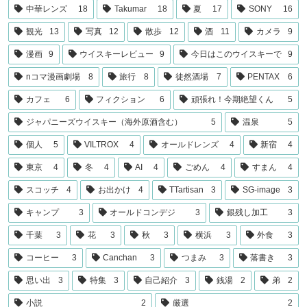
中華レンズ
18
Takumar
18
夏
17
SONY
16
観光
13
写真
12
散歩
12
酒
11
カメラ
9
漫画
9
ウイスキーレビュー
9
今日はこのウイスキーで
9
nコマ漫画劇場
8
旅行
8
徒然酒場
7
PENTAX
6
カフェ
6
フィクション
6
頑張れ！今期絶望くん
5
ジャパニーズウイスキー（海外原酒含む）
5
温泉
5
個人
5
VILTROX
4
オールドレンズ
4
新宿
4
東京
4
冬
4
AI
4
ごめん
4
すまん
4
スコッチ
4
お出かけ
4
TTartisan
3
SG-image
3
キャンプ
3
オールドコンデジ
3
銀残し加工
3
千葉
3
花
3
秋
3
横浜
3
外食
3
コーヒー
3
Canchan
3
つまみ
3
落書き
3
思い出
3
特集
3
自己紹介
3
銭湯
2
弟
2
小説
2
厳選
2