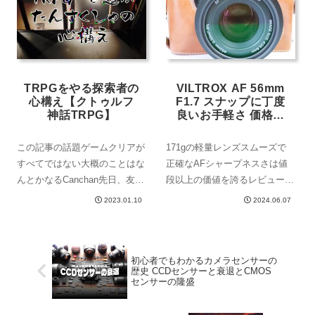
18mm f6.3 ...
す。一年を通じてマリンスポー
ツのスポ...
TRPGをやる探索者の
VILTROX AF 56mm
心構え【クトゥルフ
F1.7 スナップに丁度
神話TRPG】
良いお手軽さ 価格を
大きく凌ぐ光学性能
【実写レビュー編】
この記事の話題ゲームクリアが
171gの軽量レンズスムーズで
すべてではない大概のことはな
正確なAFシャープネスさは値
んとかなるCanchan先日、友人
段以上の価値を誇るレビュー外
が生み出したクトゥルフ神話
観・スペックのレビュー前回、
2023.01.10
2024.06.07
TRPGで遊びました友人は初め
VILTROX 56mm F1.7について
てシナリオライターとして一つ
の外観レビューをした。実際に
の物語を完成させ、GMとして
取り付けてみると、想像以上に
初心者でもわかるカメラセンサーの
物語の進行をしました。私はそ
まとまりが良く街中スナップ
歴史 CCDセンサーと衰退とCMOS
のセッショ...
に...
センサーの隆盛