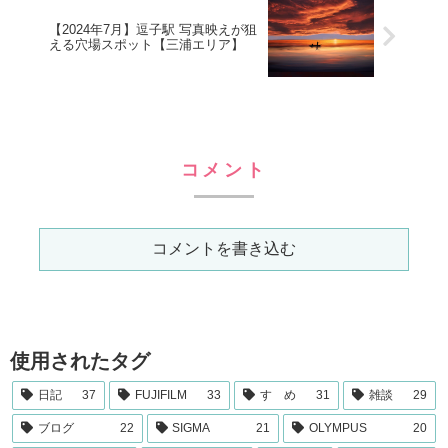
【2024年7月】逗子駅 写真映えが狙
える穴場スポット【三浦エリア】
コメント
コメントを書き込む
使用されたタグ
日記
37
FUJIFILM
33
すゝめ
31
雑談
29
ブログ
22
SIGMA
21
OLYMPUS
20