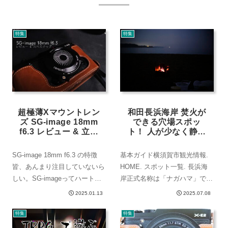
特集
特集
超極薄Xマウントレン
和田長浜海岸 焚火が
ズ SG-image 18mm
できる穴場スポッ
f6.3 レビュー & 立川
ト！ 人が少なく静か
スナップ
にのんびりできる
SG-image 18mm f6.3 の特徴
基本ガイド横須賀市観光情報.
皆、あんまり注目していないら
HOME. スポット一覧. 長浜海
しい。SG-imageってハートや
岸正式名称は「ナガハマ」です
星みたいなボケの形を作れるレ
が、地元の人たちは「ナハマ」
2025.01.13
2025.07.08
ンズしか作らないのかと考えて
と呼んでいます。 広々とした
いたが、それをいい意味で裏切
砂浜は、のんびりとした雰囲気
特集
特集
られた。明日、遠出するときに
が漂い子供連れなどには最適で