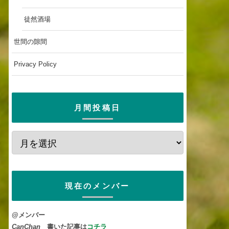
徒然酒場
世間の隙間
Privacy Policy
月間投稿日
現在のメンバー
@メンバー
CanChan
書いた記事は
コチラ