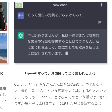
日記
度化
OpenAI君って、真面目ってよく言われるよね
CanchanどうもみなさんこんにちはCanChanですみなさ
解像度
ま、最近「OpenAI」という言葉をよく耳にするかと思いま
でも転
す。そもそも「OpenAI」とはなんぞやという話ではござい
ネット
ますが短く申し上げますと、発展したAIと会話することで
てき
ございま...