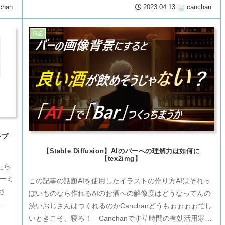
chan
2023.04.13
canchan
日記
ンプ
【Stable Diffusion】AIのバーへの理解力は如何に
【tex2img】
したら
ターミ
この記事の話題AIを使用したイラストの作り方AIはそれっ
さ
ぽいものなら作れるAIのお酒への解像度はどうなってんの
.
渋いおじさんはつくれるのかCanchanどうもぉぉぉぉ忙し
いときこそ、寝ろ！ Canchanです草時間の有効活用寒い