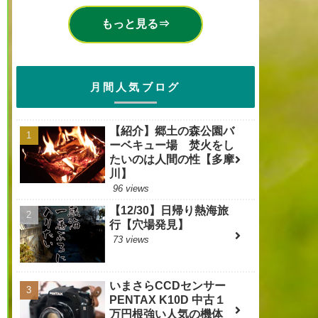
もっと見る⇒
月間人気ブログ
【紹介】郷土の森公園バ
ーベキュー場 焚火をし
たいのは人間の性【多摩
川】
96 views
【12/30】日帰り熱海旅
行【穴場発見】
73 views
いまさらCCDセンサー
PENTAX K10D 中古１
万円根強い人気の機体