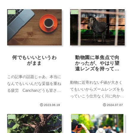
日記
日記
何でもいいというわ
動物園に単焦点で向
がまま
かったが、やはり望
遠レンズを持ってい
くべきだった
この記事の話題じゃあ、本当に
動物に近寄れないF値が大きく
なんでもいいんだな妥協を重ね
てもいいからズームレンズをも
る疲労 Canchanどうも皆さん
っていこう仕方なく川に向かう
こんにちは速射が正義、
撮影機材動物園に行った話最近
CanChanです 最近、色々なこ
2023.06.19
2024.07.07
フルサイズ機で散歩をしていな
とを振り返ります。雑談のネタ
いなと思った。大きいし、レン
日記
日記
探しって大変だと考えたことは
ズが重いしで、あまり持ち歩く
ないのですが、ふと以下のこと
のに向いていない。だからほと
思いました...