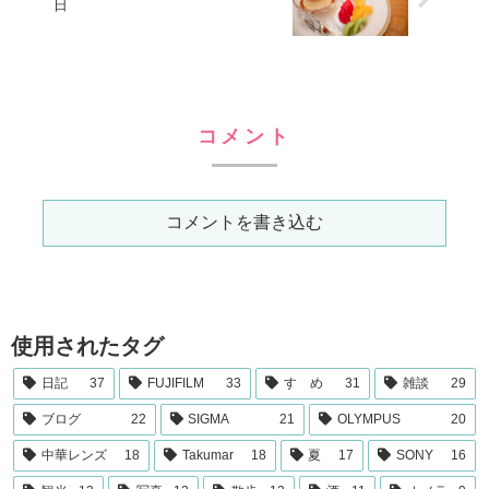
日
コメント
コメントを書き込む
使用されたタグ
日記
37
FUJIFILM
33
すゝめ
31
雑談
29
ブログ
22
SIGMA
21
OLYMPUS
20
中華レンズ
18
Takumar
18
夏
17
SONY
16