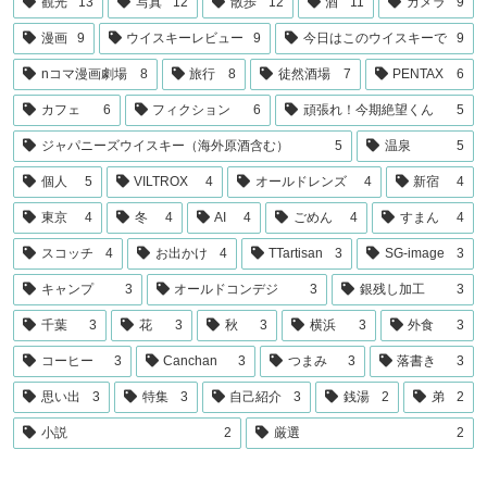
観光
13
写真
12
散歩
12
酒
11
カメラ
9
漫画
9
ウイスキーレビュー
9
今日はこのウイスキーで
9
nコマ漫画劇場
8
旅行
8
徒然酒場
7
PENTAX
6
カフェ
6
フィクション
6
頑張れ！今期絶望くん
5
ジャパニーズウイスキー（海外原酒含む）
5
温泉
5
個人
5
VILTROX
4
オールドレンズ
4
新宿
4
東京
4
冬
4
AI
4
ごめん
4
すまん
4
スコッチ
4
お出かけ
4
TTartisan
3
SG-image
3
キャンプ
3
オールドコンデジ
3
銀残し加工
3
千葉
3
花
3
秋
3
横浜
3
外食
3
コーヒー
3
Canchan
3
つまみ
3
落書き
3
思い出
3
特集
3
自己紹介
3
銭湯
2
弟
2
小説
2
厳選
2