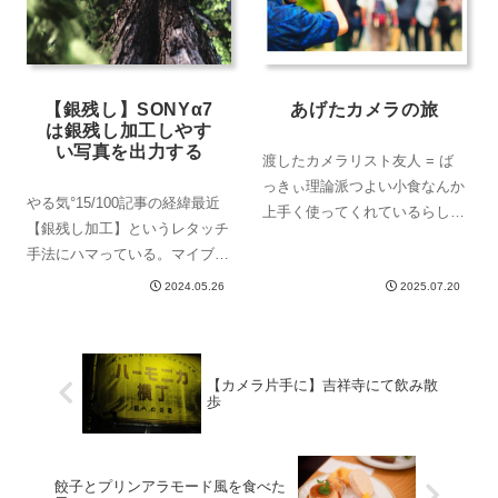
んどがマイクロフ...
【銀残し】SONYα7
あげたカメラの旅
は銀残し加工しやす
い写真を出力する
渡したカメラリスト友人 = ば
っきぃ理論派つよい小食なんか
やる気°15/100記事の経緯最近
上手く使ってくれているらしい
【銀残し加工】というレタッチ
OLYMPUS DIGITAL CAMERA
手法にハマっている。マイブー
どうも、こんにちは。この記事
ムと言っていい。彩度が低く、
の筆者、CanChanの友人の、ば
2024.05.26
2025.07.20
コントラストが高く、きりっと
っきぃです。うそです。まだ、
している写真はどこか物足りな
人間です。CanCh...
さと寂しさを感じる。また趣が
あって、じっくり写真を考察す
【カメラ片手に】吉祥寺にて飲み散
歩
るのに向い...
餃子とプリンアラモード風を食べた