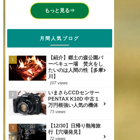
もっと見る⇒
月間人気ブログ
【紹介】郷土の森公園バ
ーベキュー場 焚火をし
たいのは人間の性【多摩
川】
107 views
いまさらCCDセンサー
PENTAX K10D 中古１
万円根強い人気の機体
73 views
【12/30】日帰り熱海旅
行【穴場発見】
72 views