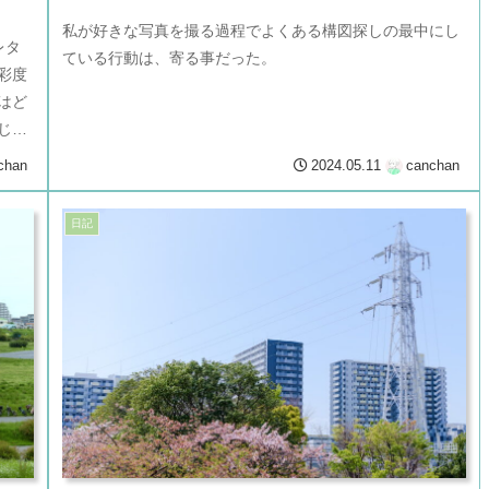
私が好きな写真を撮る過程でよくある構図探しの最中にし
レタ
ている行動は、寄る事だった。
彩度
はど
じっ
chan
2024.05.11
canchan
日記