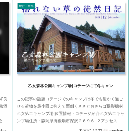
旅行・観光
乙女森林公園キャンプ場|コテージにて冬キャン
ず良
この記事の話題コテージでのキャンプは冬でも暖かく過ご
然酒
せる荷物を最小限に抑えて面倒くささとおさらば撮影機材
乙女第二キャンプ場|位置情報・コテージ紹介乙女第二キャ
とそ
ンプ場住所：静岡県御殿場市深沢２６９６−２アクセス：
東名高速道路 御殿場料金所を降...
chan
2024.12.22
canchan