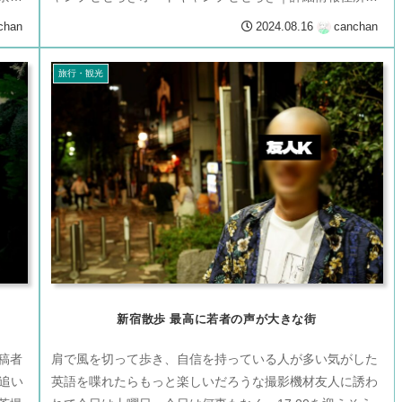
山梨県南都留郡道志村下アク...
chan
2024.08.16
canchan
旅行・観光
新宿散歩 最高に若者の声が大きな街
稿者
肩で風を切って歩き、自信を持っている人が多い気がした
ら追い
英語を喋れたらもっと楽しいだろうな撮影機材友人に誘わ