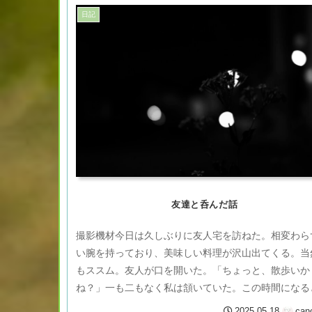
日記
友達と呑んだ話
撮影機材今日は久しぶりに友人宅を訪ねた。相変わら
い腕を持っており、美味しい料理が沢山出てくる。当
もススム。友人が口を開いた。「ちょっと、散歩いか
ね？」一も二もなく私は頷いていた。この時間になる
うなるのは、まだ大学生の血が残ってい...
2025.05.18
can