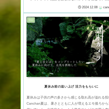
魅力を凝縮した観光地です。本日は...
2024.12.08
can
日記
夏休み前の追い上げ 活力をもらいに
夏休みは子供の声の多さから感じる取れ高が溢れる投
Canchan夏は、暑さとともに人が増えるエモ後ろか