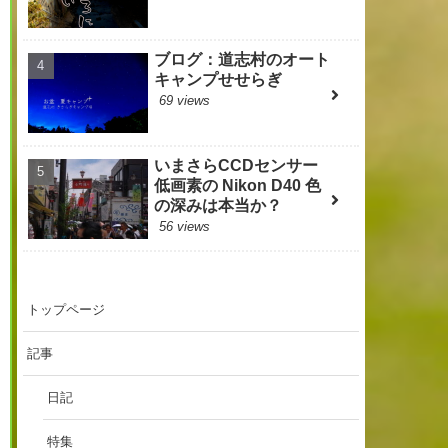
ブログ：道志村のオート
キャンプせせらぎ
69 views
いまさらCCDセンサー
低画素の Nikon D40 色
の深みは本当か？
56 views
トップページ
記事
日記
特集