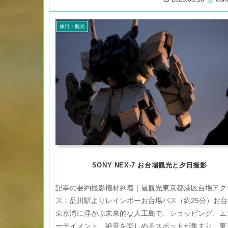
旅行・観光
SONY NEX-7 お台場観光と夕日撮影
記事の要約撮影機材到着｜昼観光東京都港区台場アク
ス：品川駅よりレインボーお台場バス（約25分）お台
東京湾に浮かぶ未来的な人工島で、ショッピング、エ
ーテイメント、絶景を楽しめるスポットが集まり、東