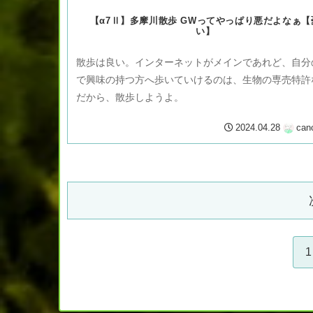
【α7Ⅱ】多摩川散歩 GWってやっぱり悪だよなぁ【
い】
散歩は良い。インターネットがメインであれど、自分
で興味の持つ方へ歩いていけるのは、生物の専売特許
だから、散歩しようよ。
2024.04.28
can
1