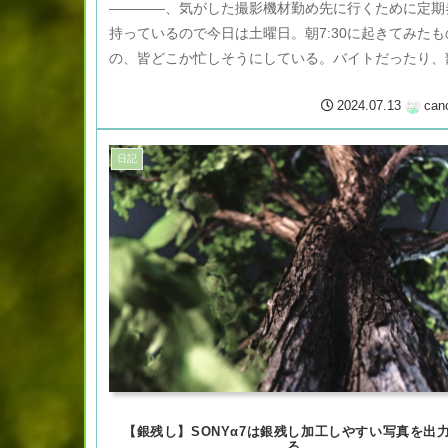
――――、気がした撮影機材勤め先に行くために定期
持っているので今日は土曜日。朝7:30に起きてみたも
の、皆どこか忙しそうにしている。バイトだったり、
だったり、買い出しだったりして...
2024.07.13
can
日記
【銀残し】SONYα7は銀残し加工しやすい写真を出
る