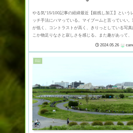
やる気°15/100記事の経緯最近【銀残し加工】という
ッチ手法にハマっている。マイブームと言っていい。
が低く、コントラストが高く、きりっとしている写真
こか物足りなさと寂しさを感じる。また趣があって、
くり写真を考察するのに向い...
2024.05.26
can
日記