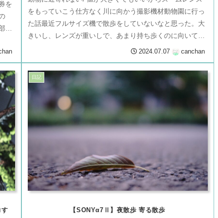
券を
をもっていこう仕方なく川に向かう撮影機材動物園に行っ
の
た話最近フルサイズ機で散歩をしていないなと思った。大
部活
きいし、レンズが重いしで、あまり持ち歩くのに向いてい
ない。だからほとんどがマイクロフ...
chan
2024.07.07
canchan
日記
力す
【SONYα7Ⅱ】夜散歩 寄る散歩