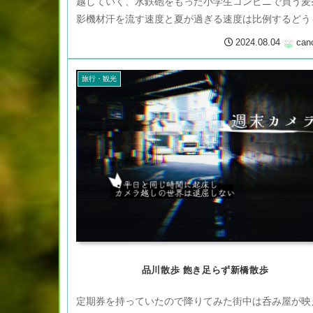
越していく、水鉄砲をもった小学生コンビニで買う麦
影機材汗を流す速度と夏が過ぎる速度は比例するどう
んにちは。相変わらず、暑い...
2024.08.04
can
旅行・観光
品川散歩 飽き足らず新橋散歩
定期券を持っていたので降りてみた街中は呑み屋が映