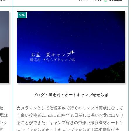
特集
ブログ：道志村のオートキャンプせせらぎ
セ
カメラマンとして活躍家族で行くキャンプは何歳になって
場は
も良い投稿者Canchan山中でも日差しは暑いお盆に出かけ
ンタ
ることができた。キャンプ好きの虫嫌い撮影機材オートキ
京の
ャンプせせらぎオートキャンプせせらぎ｜詳細情報住所：