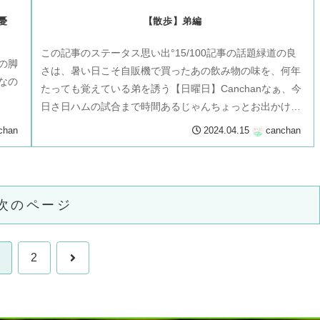
憂
【散歩】弟編
この記事のステータス思い出°15/100記事の話題緑道の良
の脚
さは、暑い日こそ自販機で買ったあの飲み物の味を、何年
なの
たっても覚えている弟を誘う【日曜日】Canchanなぁ、今
日さ日ハムの試合まで時間あるじゃんちょっとお出かけし
ようよ私は断られる前...
chan
2024.04.15
canchan
次のページ
次
2
へ