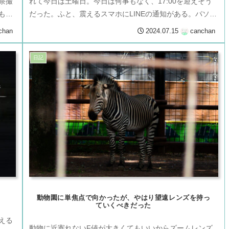
茶撮
れて今日は土曜日。今日は何事もなく、17:00を迎えそう
もこ
だった。ふと、震えるスマホにLINEの通知がある。パソコ
ンに集中していた意識を逸...
chan
2024.07.15
canchan
日記
動物園に単焦点で向かったが、やはり望遠レンズを持っ
ていくべきだった
える
動物に近寄れないF値が大きくてもいいからズームレンズ