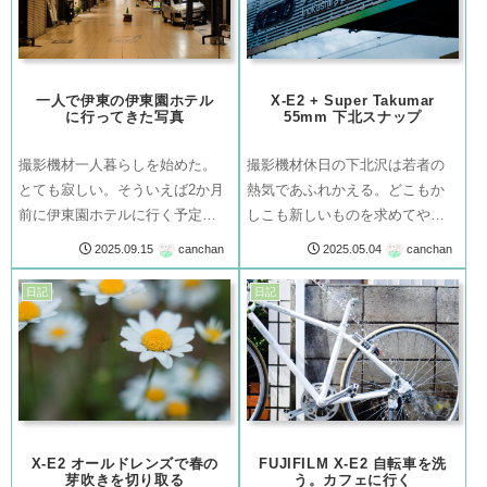
一人で伊東の伊東園ホテル
X-E2 + Super Takumar
に行ってきた写真
55mm 下北スナップ
撮影機材一人暮らしを始めた。
撮影機材休日の下北沢は若者の
とても寂しい。そういえば2か月
熱気であふれかえる。どこもか
前に伊東園ホテルに行く予定を
しこも新しいものを求めてやっ
立てていた。それがちょうど一
てくる人たちを、歴の入った建
canchan
canchan
2025.09.15
2025.05.04
人暮らしを始めて一週間たって
物や品物が出迎えているように
時だった。行きの道筋途中駅か
見えた。ただ私たちは下北沢と
日記
日記
ら望む海。こってりとした青に
いう名前に惹かれて、電車を降
息をのむ。気分もブルー。電車
りただけで目的もなく歩いた。
に乗る前に、近...
その道中もちろん...
X-E2 オールドレンズで春の
FUJIFILM X-E2 自転車を洗
芽吹きを切り取る
う。カフェに行く