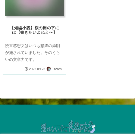
【短編小説】桜の樹の下に
は【書きたいよねえ〜】
読書感想文はいつも怒涛の添削
が施されていました。そのくら
いの文章力です。
Taromi
2022.09.23