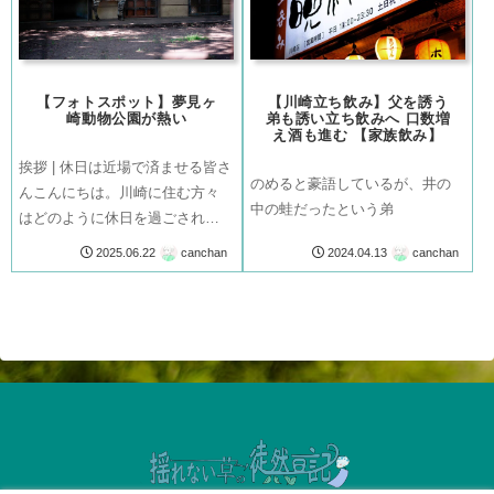
【フォトスポット】夢見ヶ
【川崎立ち飲み】父を誘う
崎動物公園が熱い
弟も誘い立ち飲みへ 口数増
え酒も進む 【家族飲み】
挨拶 | 休日は近場で済ませる皆さ
のめると豪語しているが、井の
んこんにちは。川崎に住む方々
中の蛙だったという弟
はどのように休日を過ごされる
のでしょうか。私は特に決まっ
canchan
canchan
2025.06.22
2024.04.13
て川崎駅や武蔵小杉駅に出かけ
る事はありません。やはり、横
浜や鎌倉などちょっと遠出をす
ることを好みます。通勤時間に
頭をよぎる...