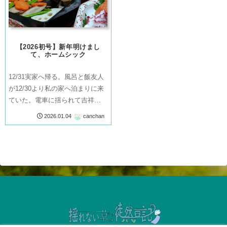
【2026初号】新年明けまし
て、ホームシック
12/31実家へ帰る。風呂と飯友人
が12/30より私の家へ泊まりに来
ていた。電車に揺られて吉祥寺
を堪能し、カフェを巡り、充実
canchan
2026.01.04
感のまま眠りにつく。そして翌
日、一緒に地元へ帰った。地元
は相変わらず、私の肌に合った
空気が流れていた。両目をつむ
りな...