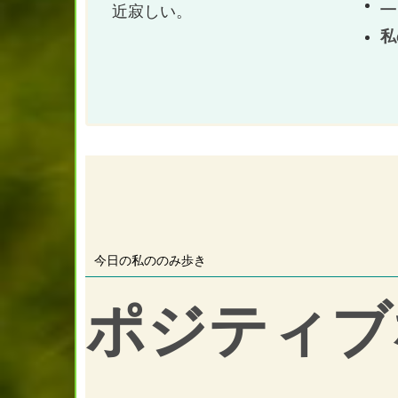
二
近寂しい。
私
今日の私ののみ歩き
ポジティブ