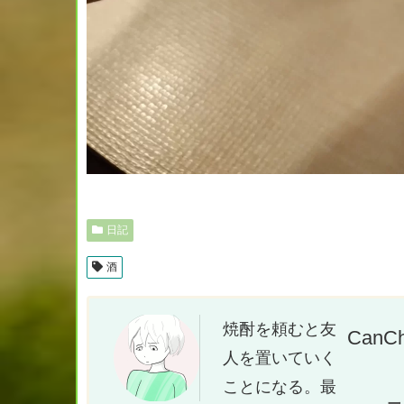
日記
酒
焼酎を頼むと友
CanC
人を置いていく
ことになる。最