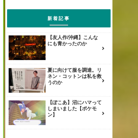
新着記事
【友人作/沖縄】こんな
にも青かったのか
夏に向けて服を調達。リ
ネン・コットンは私を救
うのか
【ぽこあ】沼にハマって
しまいました【ポケモ
ン】