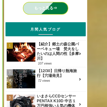
もっと見る⇒
月間人気ブログ
【紹介】郷土の森公園バ
ーベキュー場 焚火をし
たいのは人間の性【多摩
川】
107 views
【12/30】日帰り熱海旅
行【穴場発見】
72 views
いまさらCCDセンサー
PENTAX K10D 中古１
万円根強い人気の機体