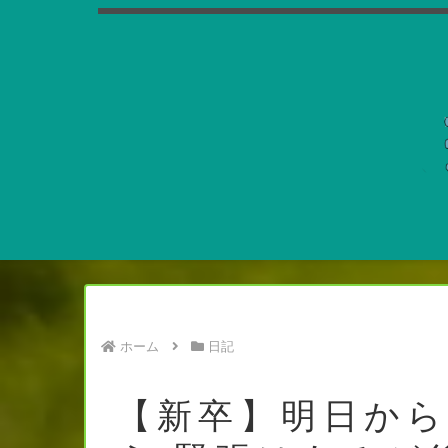
ホーム
日記
【新卒】明日か