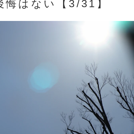
悔はない【3/31】