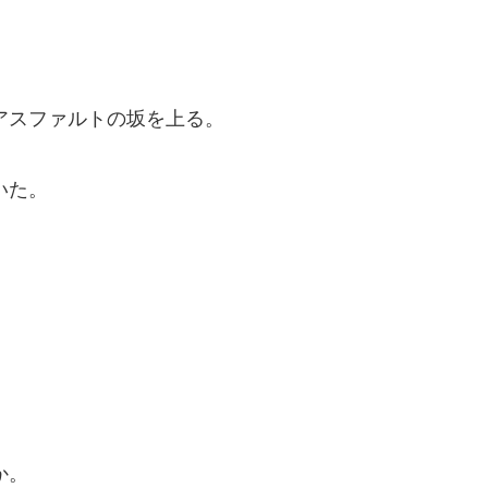
アスファルトの坂を上る。
いた。
か。