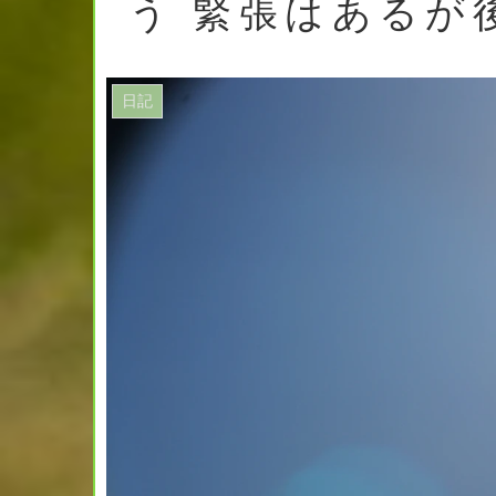
う 緊張はあるが後
日記