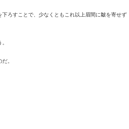
を下ろすことで、少なくともこれ以上眉間に皺を寄せず
う。
のだ。