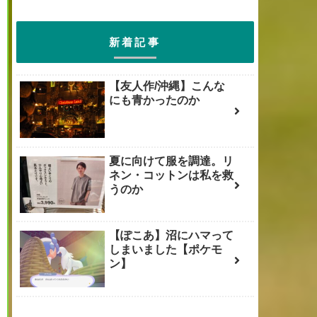
新着記事
【友人作/沖縄】こんな
にも青かったのか
夏に向けて服を調達。リ
ネン・コットンは私を救
うのか
【ぽこあ】沼にハマって
しまいました【ポケモ
ン】