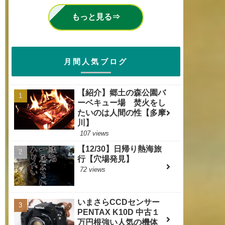
もっと見る⇒
月間人気ブログ
【紹介】郷土の森公園バ
ーベキュー場 焚火をし
たいのは人間の性【多摩
川】
107 views
【12/30】日帰り熱海旅
行【穴場発見】
72 views
いまさらCCDセンサー
PENTAX K10D 中古１
万円根強い人気の機体