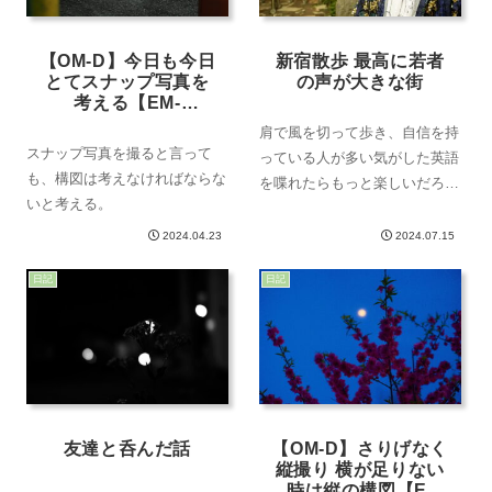
【OM-D】今日も今日
新宿散歩 最高に若者
とてスナップ写真を
の声が大きな街
考える【EM-
10markⅡ】
肩で風を切って歩き、自信を持
スナップ写真を撮ると言って
っている人が多い気がした英語
も、構図は考えなければならな
を喋れたらもっと楽しいだろう
いと考える。
な撮影機材友人に誘われて今日
は土曜日。今日は何事もなく、
2024.04.23
2024.07.15
17:00を迎えそうだった。ふ
日記
日記
と、震えるスマホにLINEの通
知がある。パソコンに集中して
いた意識を逸...
友達と呑んだ話
【OM-D】さりげなく
縦撮り 横が足りない
時は縦の構図【E-