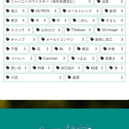
ジャパニーズウイスキー（海外原酒含む）
5
温泉
5
個人
5
VILTROX
4
オールドレンズ
4
新宿
4
東京
4
冬
4
AI
4
ごめん
4
すまん
4
スコッチ
4
お出かけ
4
TTartisan
3
SG-image
3
キャンプ
3
オールドコンデジ
3
銀残し加工
3
千葉
3
花
3
秋
3
横浜
3
外食
3
コーヒー
3
Canchan
3
つまみ
3
落書き
3
思い出
3
特集
3
自己紹介
3
銭湯
2
弟
2
小説
2
厳選
2