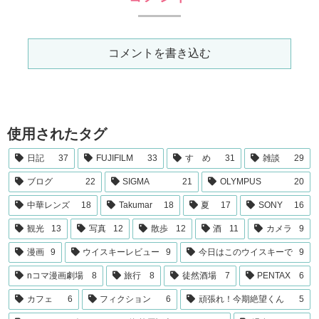
コメントを書き込む
使用されたタグ
日記
37
FUJIFILM
33
すゝめ
31
雑談
29
ブログ
22
SIGMA
21
OLYMPUS
20
中華レンズ
18
Takumar
18
夏
17
SONY
16
観光
13
写真
12
散歩
12
酒
11
カメラ
9
漫画
9
ウイスキーレビュー
9
今日はこのウイスキーで
9
nコマ漫画劇場
8
旅行
8
徒然酒場
7
PENTAX
6
カフェ
6
フィクション
6
頑張れ！今期絶望くん
5