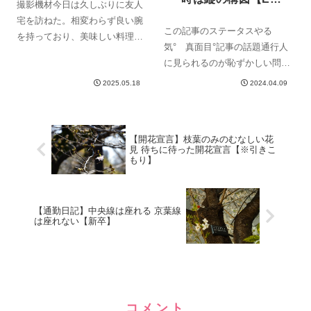
撮影機材今日は久しぶりに友人
M10markⅡ】
宅を訪ねた。相変わらず良い腕
この記事のステータスやる
を持っており、美味しい料理が
気° 真面目°記事の話題通行人
沢山出てくる。当然酒もスス
に見られるのが恥ずかしい問題
ム。友人が口を開いた。「ちょ
縦撮りにするとさりげなく写真
っと、散歩いかね？」一も二も
2025.05.18
2024.04.09
を撮れる街中で写真を撮ろうと
なく私は頷いていた。この時間
する敷居の高さ、問題です
になるとそうなるのは、まだ大
OLYMPUS DIGITAL CAMERA
学生の血が残ってい...
【開花宣言】枝葉のみのむなしい花
例えば散歩している時。大きな
見 待ちに待った開花宣言【※引きこ
水たま...
もり】
【通勤日記】中央線は座れる 京葉線
は座れない【新卒】
コメント