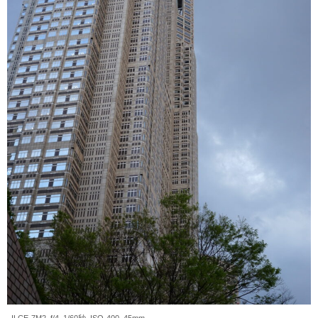
ILCE-7M2, f/4, 1/60秒, ISO-400, 45mm