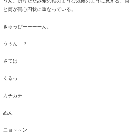
うん。折りたたみ傘の軸のような気候のように見える。筒
と筒が同心円状に重なっている。
きゅっぴーーーーん。
うぅん！？
さては
くるっ
カチカチ
ぬん
ニョ～～ン