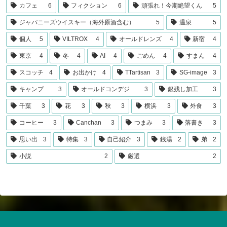
カフェ
6
フィクション
6
頑張れ！今期絶望くん
5
ジャパニーズウイスキー（海外原酒含む）
5
温泉
5
個人
5
VILTROX
4
オールドレンズ
4
新宿
4
東京
4
冬
4
AI
4
ごめん
4
すまん
4
スコッチ
4
お出かけ
4
TTartisan
3
SG-image
3
キャンプ
3
オールドコンデジ
3
銀残し加工
3
千葉
3
花
3
秋
3
横浜
3
外食
3
コーヒー
3
Canchan
3
つまみ
3
落書き
3
思い出
3
特集
3
自己紹介
3
銭湯
2
弟
2
小説
2
厳選
2