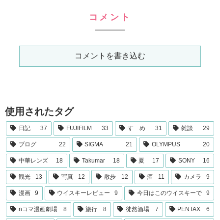
コメント
コメントを書き込む
使用されたタグ
日記
37
FUJIFILM
33
すゝめ
31
雑談
29
ブログ
22
SIGMA
21
OLYMPUS
20
中華レンズ
18
Takumar
18
夏
17
SONY
16
観光
13
写真
12
散歩
12
酒
11
カメラ
9
漫画
9
ウイスキーレビュー
9
今日はこのウイスキーで
9
nコマ漫画劇場
8
旅行
8
徒然酒場
7
PENTAX
6