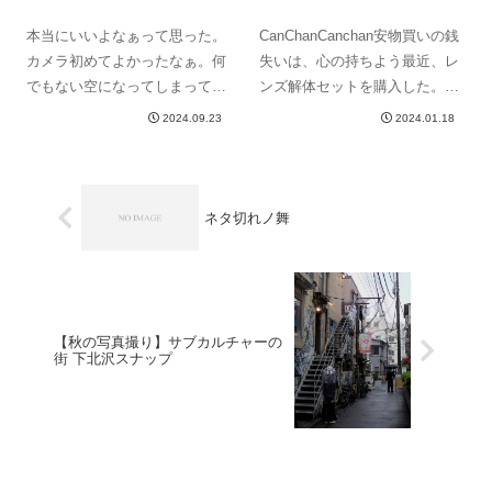
markⅡ】
本当にいいよなぁって思った。
CanChanCanchan安物買いの銭
カメラ初めてよかったなぁ。何
失いは、心の持ちよう最近、レ
でもない空になってしまって、
ンズ解体セットを購入した。ふ
忘れてしまう、何が良かったの
と、ひとけのない道路でカメラ
2024.09.23
2024.01.18
かすら思い出せないような景
を構えていたら、ゆっくりと後
色。鮮明に残せるのだから、写
ろからパトカーが接近してき
真は私の外部メモリー。
た。何事もなかった。どうも。
CanChanです。最近、奇妙な
ネタ切れノ舞
こ...
【秋の写真撮り】サブカルチャーの
街 下北沢スナップ