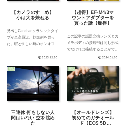
【カメラのすゝめ】
【超得】EF-M4/3マ
小は大を兼ねる
ウントアダプターを
買った話【爆得】
見出しCanchanクラシックタイ
この記事の話題交換レンズとカ
プが至高最近、乾燥剤を買っ
メラボディの接続部は同じ形式
た。暇と忙しい時のオンオフが
でなければ接続することができ
割と激しい。挨拶皆さんこんに
ない違う接続形式でもマウント
ちは。先週は暖かい日が続い
2023.12.20
2024.01.05
アダプターを使用すると接続で
て、割と軽装で外出をしていま
きる使えるレンズの幅が増える
日記
日記
した――。しかし今週に入って
この記事の作成者Canchanカメ
から、きりっとした空気が肌を
ラのキタムラが近所にあればい
通して体の芯を...
いな皆さん...
三連休 何もしない人
【オールドレンズ】
間はいない 空を眺め
初めてのガチオール
た
ド【EOS 5D