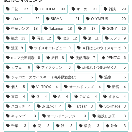
日記
37
FUJIFILM
33
すゝめ
31
雑談
29
ブログ
22
SIGMA
21
OLYMPUS
20
中華レンズ
18
Takumar
18
夏
17
SONY
16
観光
13
写真
12
散歩
12
酒
11
カメラ
9
漫画
9
ウイスキーレビュー
9
今日はこのウイスキーで
9
nコマ漫画劇場
8
旅行
8
徒然酒場
7
PENTAX
6
カフェ
6
フィクション
6
頑張れ！今期絶望くん
5
ジャパニーズウイスキー（海外原酒含む）
5
温泉
5
個人
5
VILTROX
4
オールドレンズ
4
新宿
4
東京
4
冬
4
AI
4
ごめん
4
すまん
4
スコッチ
4
お出かけ
4
TTartisan
3
SG-image
3
キャンプ
3
オールドコンデジ
3
銀残し加工
3
千葉
3
花
3
秋
3
横浜
3
外食
3