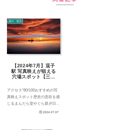
旅行・観光
【2024年7月】逗子
駅 写真映えが狙える
穴場スポット【三浦
エリア】
アクセス°80/100おすすめの写
真映えスポット歴史の息吹を感
じるまんだら堂やぐら群夕日の
絶景が広がる逗子海岸記事の経
2024.07.07
緯JR逗子駅といえば、横須賀
線で通過する人が多いでしょ