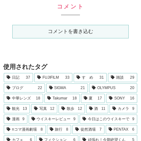
コメント
コメントを書き込む
使用されたタグ
日記
37
FUJIFILM
33
すゝめ
31
雑談
29
ブログ
22
SIGMA
21
OLYMPUS
20
中華レンズ
18
Takumar
18
夏
17
SONY
16
観光
13
写真
12
散歩
12
酒
11
カメラ
9
漫画
9
ウイスキーレビュー
9
今日はこのウイスキーで
9
nコマ漫画劇場
8
旅行
8
徒然酒場
7
PENTAX
6
カフェ
6
フィクション
6
頑張れ！今期絶望くん
5