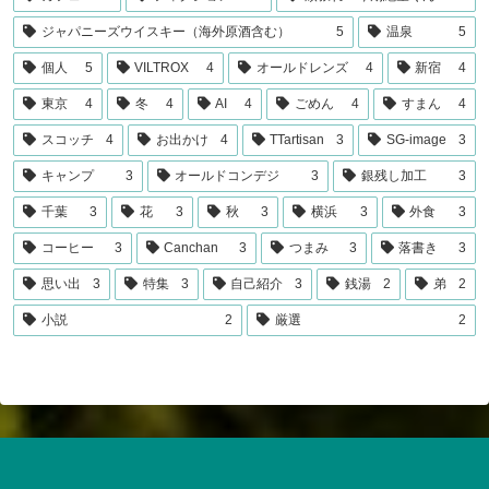
ジャパニーズウイスキー（海外原酒含む）
5
温泉
5
個人
5
VILTROX
4
オールドレンズ
4
新宿
4
東京
4
冬
4
AI
4
ごめん
4
すまん
4
スコッチ
4
お出かけ
4
TTartisan
3
SG-image
3
キャンプ
3
オールドコンデジ
3
銀残し加工
3
千葉
3
花
3
秋
3
横浜
3
外食
3
コーヒー
3
Canchan
3
つまみ
3
落書き
3
思い出
3
特集
3
自己紹介
3
銭湯
2
弟
2
小説
2
厳選
2