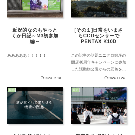
近況的なのもやっと
[その１]日常をいまさ
くか日記～M3初参加
らCCDセンサーで
編～
PENTAX K10D
あああああ！！！！！
この記事の話題ユニクロ銀座の
開店40周年キャンペーンに参加
した話動物公園からの景色を楽
しんだ話撮影機材2週間前に購
2023.05.10
2024.11.24
入したPENTAX K10Dは明らか
に私の生活を華やかにした。ど
日記
日記
こへ行くにしても、小型のミラ
ーレスカメラよりもこちらをバ
ックに...