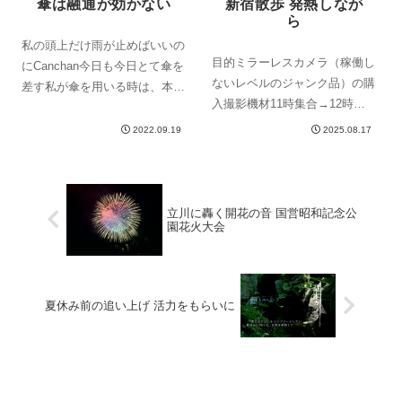
傘は融通が効かない
新宿散歩 発熱しなが
ら
私の頭上だけ雨が止めばいいの
目的ミラーレスカメラ（稼働し
にCanchan今日も今日とて傘を
ないレベルのジャンク品）の購
差す私が傘を用いる時は、本当
入撮影機材11時集合→12時集
に限られた日のみです。それ
合→15時集合（横須賀→新宿）
も、気分だとかで使い分けたり
2022.09.19
2025.08.17
Canchan――――いやぁぁぁあ
しません。一年に何度もあるそ
ああぁああッ！！！！頭がいて
の限られた日。それが嫌で嫌で
ぇ！体がだるい！！つんざくよ
たまりません。そう、雨の日。
うな痛み。水を飲む。昨日を思
雨が降らない...
立川に轟く開花の音 国営昭和記念公
園花火大会
い出す...
夏休み前の追い上げ 活力をもらいに