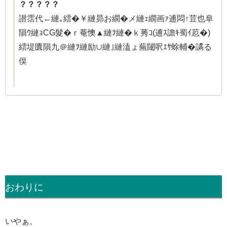
？？？？？
譛霑代←縺｡繧�￥縺昴お繝�メ縺ｪ繝画ｧ逋悶↑荳也阜
隕ｳ縺ｮCG髮�ｒ菴懊▲縺ｦ縺�ｋ莠ｺ(逋ｽ譫ｷ蜀ｲ荵�)
繧堤匱隕九＠縺ｦ縺励∪縺｣縺溘ょ蕪闥呎ｴｻ蜍輔�譎る
俣
おわりに
いやぁ。