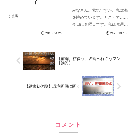
イ
みなさん。元気ですか。私は海
うま味
を眺めています。ところで……
今日は金曜日です。私は先週、
何といったでしょうか？言いま
2023.04.25
2023.10.13
した。Canchan横須賀について
記事を書くとぉぉぉぉ！！！有
言不実行……不徳の極み。油断
【前編】彷徨う、沖縄へ行こうマン
大敵。一週間短すぎ……つまる
【絶景】
ところ、無...
【親書初体験】環境問題に問う
コメント