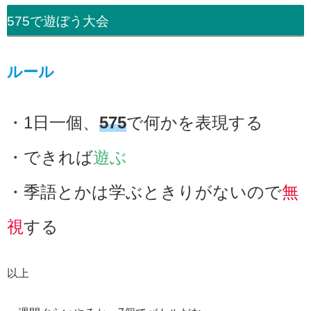
575で遊ぼう大会
ルール
・1日一個、
575
で何かを表現する
・できれば
遊ぶ
・季語とかは学ぶときりがないので
無
視
する
以上