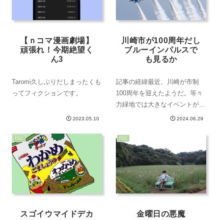
【ｎコマ漫画劇場】
川崎市が100周年だし
頑張れ！今期絶望く
ブルーインパルスで
ん3
も見るか
Taromi久しぶりだしまったくも
記事の経緯最近、川崎が市制
ってフィクションです。
100周年を迎えたようだ。等々
力緑地では大きなイベントが行
われていた。ちょうど放映して
2023.05.10
2024.06.29
いる【ガールズバンドクライ】
という舞台にしたアニメだった
日記
日記
ようで、主題歌を担当している
バンドが演奏をしていた。それ
に加えて、ブルー...
スゴイウマイドデカ
金曜日の悪魔