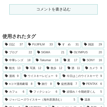
コメントを書き込む
使用されたタグ
日記
37
FUJIFILM
33
すゝめ
31
雑談
29
ブログ
22
SIGMA
21
OLYMPUS
20
中華レンズ
18
Takumar
18
夏
17
SONY
16
観光
13
写真
12
散歩
12
酒
11
カメラ
9
漫画
9
ウイスキーレビュー
9
今日はこのウイスキーで
9
nコマ漫画劇場
8
旅行
8
徒然酒場
7
PENTAX
6
カフェ
6
フィクション
6
頑張れ！今期絶望くん
5
ジャパニーズウイスキー（海外原酒含む）
5
温泉
5