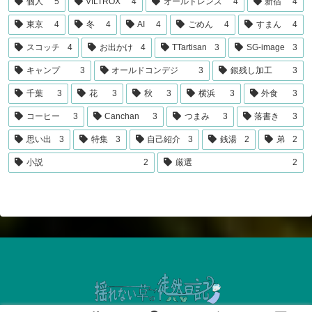
個人
5
VILTROX
4
オールドレンズ
4
新宿
4
東京
4
冬
4
AI
4
ごめん
4
すまん
4
スコッチ
4
お出かけ
4
TTartisan
3
SG-image
3
キャンプ
3
オールドコンデジ
3
銀残し加工
3
千葉
3
花
3
秋
3
横浜
3
外食
3
コーヒー
3
Canchan
3
つまみ
3
落書き
3
思い出
3
特集
3
自己紹介
3
銭湯
2
弟
2
小説
2
厳選
2