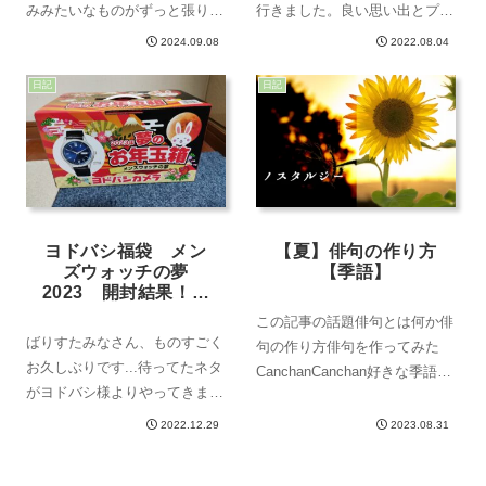
みみたいなものがずっと張り付
行きました。良い思い出とプル
いている。レンズを触ってしま
プルお肌を手に入れた私は帰宅
2024.09.08
2022.08.04
ったときに付着する指紋みたい
すると同時に床についたのです
なものが永遠にレンズに残って
がそれまでは良かったんです。
日記
日記
いる。よくよく見るとこれは傷
なんか喉が痛いなぁと思いなが
だとわかった。ふと気が付いた
ら起きたところ、頭の深くに鈍
とき、よく...
い痛みも走っ...
ヨドバシ福袋 メン
【夏】俳句の作り方
ズウォッチの夢
【季語】
2023 開封結果！
（中身紹介 推定合
この記事の話題俳句とは何か俳
計金額 レビュー
ばりすたみなさん、ものすごく
句の作り方俳句を作ってみた
ネタバレ）
お久しぶりです...待ってたネタ
CanchanCanchan好きな季語
がヨドバシ様よりやってきまし
は、お線香当ブログの管理人夏
た。ネタになりそうなものが届
の暑さを取り除く方法を模索し
2022.12.29
2023.08.31
いたので久しぶりに書けます。
ているTaromiTaromiおぎゃあ当
さっそく中身公開！はい、ド
ブログの絵描き猛暑にもかかわ