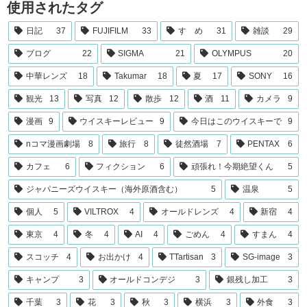
使用されたタグ
日記
37
FUJIFILM
33
すゝめ
31
雑談
29
ブログ
22
SIGMA
21
OLYMPUS
20
中華レンズ
18
Takumar
18
夏
17
SONY
16
観光
13
写真
12
散歩
12
酒
11
カメラ
9
漫画
9
ウイスキーレビュー
9
今日はこのウイスキーで
9
nコマ漫画劇場
8
旅行
8
徒然酒場
7
PENTAX
6
カフェ
6
フィクション
6
頑張れ！今期絶望くん
5
ジャパニーズウイスキー（海外原酒含む）
5
温泉
5
個人
5
VILTROX
4
オールドレンズ
4
新宿
4
東京
4
冬
4
AI
4
ごめん
4
すまん
4
スコッチ
4
お出かけ
4
TTartisan
3
SG-image
3
キャンプ
3
オールドコンデジ
3
銀残し加工
3
千葉
3
花
3
秋
3
横浜
3
外食
3