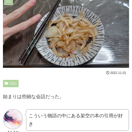
日記
2022.11.01
日記
始まりは些細な会話だった。
こういう物語の中にある架空の本の引用が好
き
まちるだ