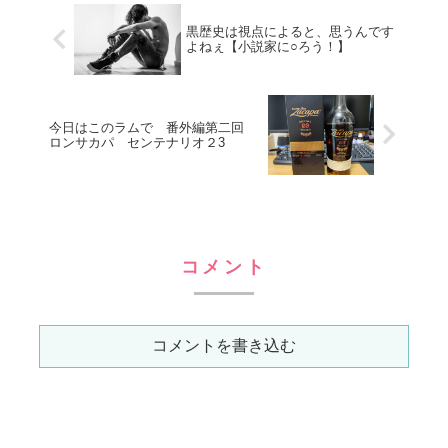
ン！！！草時計どこ...?目玉の
らず、5駅分くらいは普...
時計はこれだ！ハンティングワ
黒歴史は視点によると、思うんです
よねぇ【小説家に○ろう！】
ールド H...
今日はこのラムで 番外編第二回
ロンサカパ センテナリオ２3
コメント
コメントを書き込む