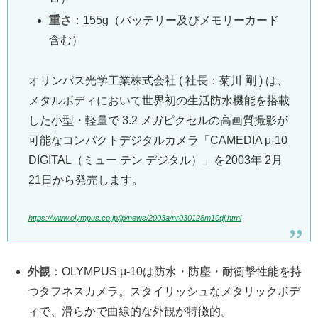
重さ
：155g（バッテリー及びメモリーカード
含む）
オリンパス光学工業株式会社 ( 社長：菊川 剛 ) は、
メタルボディにおいて世界初の生活防水機能を搭載
した小型・軽量で 3.2 メガピクセルの高画質撮影が
可能なコンパクトデジタルカメラ「CAMEDIA μ-10
DIGITAL（ミュー テン デジタル）」を2003年 2月
21日から発売します。
https://www.olympus.co.jp/jp/news/2003a/nr030128m10dj.html
外観
：OLYMPUS μ-10は防水・防塵・耐衝撃性能を持
つタフネスカメラ。スタイリッシュなメタリックボデ
ィで、滑らかで曲線的な外観が特徴的。