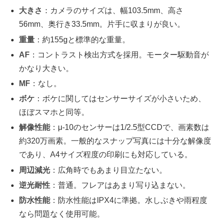
大きさ
：カメラのサイズは、幅103.5mm、高さ
56mm、奥行き33.5mm。片手に収まりが良い。
重量
：約155gと標準的な重量。
AF
：コントラスト検出方式を採用。モーター駆動音が
かなり大きい。
MF
：なし。
ボケ
：ボケに関してはセンサーサイズが小さいため、
ほぼスマホと同等。
解像性能
：μ-10のセンサーは1/2.5型CCDで、画素数は
約320万画素。一般的なスナップ写真には十分な解像度
であり、A4サイズ程度の印刷にも対応している。
周辺減光
：広角時でもあまり目立たない。
逆光耐性
：普通。フレアはあまり写り込まない。
防水性能
：防水性能はIPX4に準拠。水しぶきや雨程度
なら問題なく使用可能。