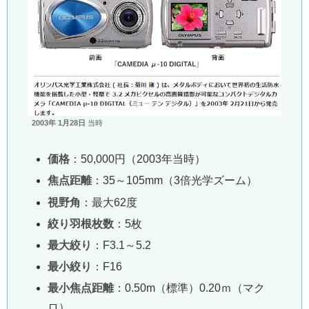
2003年 1月28日
当時
価格
：50,000円（2003年当時）
焦点距離
：35～105mm（3倍光学ズーム）
視野角
：最大62度
絞り羽根枚数
：5枚
最大絞り
：F3.1～5.2
最小絞り
：F16
最小焦点距離
：0.50m（標準）0.20ｍ（マク
ロ）