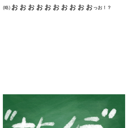
ぉぉぉぉぉぉぉぉぉぉ
(略)
っお！？