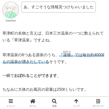
あ、すごそうな情報見つけちゃいました
Canchan
草津町の名物と言えば、日本三大温泉の一つに数えられて
いる『草津温泉』ですよね。
ゆばたけ
草津温泉の6つある源泉のうち、
『
湯畑
』では毎分約4000ℓ
もの温泉が湧きだしている
そうです。
一瞬で
おぼれることができます
。
ちなみに大体のお風呂の容量は250ℓくらいです。
メニュー
ホーム
検索
トップ
サイドバー