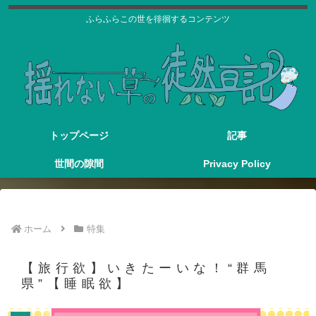
ふらふらこの世を徘徊するコンテンツ
トップページ
記事
世間の隙間
Privacy Policy
ホーム
特集
【旅行欲】いきたーいな！“群馬
県”【睡眠欲】